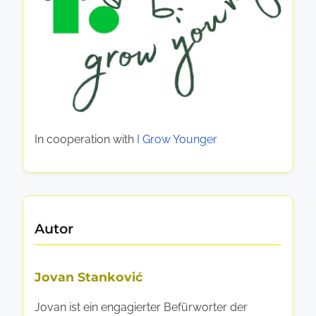
g
s
f
o
r
m
a
In cooperation with
I Grow Younger
t
e
Autor
Jovan Stanković
Jovan ist ein engagierter Befürworter der