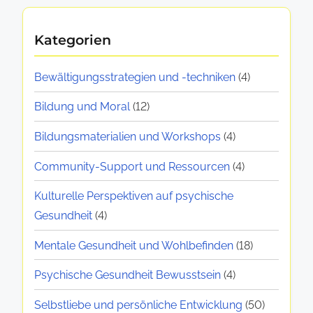
n
o
e
c
i
:
r
a
h
o
Kategorien
A
t
d
i
n
r
e
t
s
e
Bewältigungsstrategien und -techniken
(4)
t
i
i
c
n
e
l
Bildung und Moral
(12)
m
h
n
e
e
e
Bildungsmaterialien und Workshops
(4)
,
u
E
V
n
Community-Support und Ressourcen
(4)
r
o
d
s
Kulturelle Perspektiven auf psychische
r
R
t
Gesundheit
(4)
t
e
e
e
s
Mentale Gesundheit und Wohlbefinden
(18)
H
i
s
i
Psychische Gesundheit Bewusstsein
(4)
l
o
l
e
u
Selbstliebe und persönliche Entwicklung
(50)
f