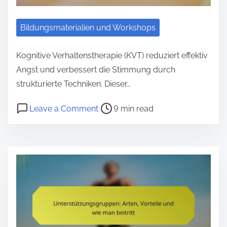
e
i
t
Bildungsmaterialien und Workshops
s
p
Kognitive Verhaltenstherapie (KVT) reduziert effektiv
r
Angst und verbessert die Stimmung durch
a
strukturierte Techniken. Dieser…
k
P
o
Leave a Comment
9 min read
t
o
n
i
s
K
k
t
o
e
r
g
n
e
n
:
a
i
A
d
t
n
t
i
w