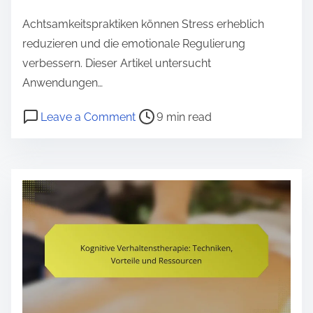
e
Achtsamkeitspraktiken können Stress erheblich
n
reduzieren und die emotionale Regulierung
t
verbessern. Dieser Artikel untersucht
Anwendungen…
P
o
Leave a Comment
9 min read
o
n
s
A
t
c
r
h
e
t
a
s
d
a
t
m
i
k
m
e