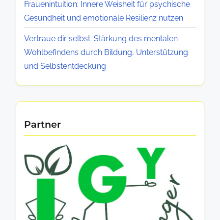
t
Frauenintuition: Innere Weisheit für psychische
e
Gesundheit und emotionale Resilienz nutzen
i
l
Vertraue dir selbst: Stärkung des mentalen
e
Wohlbefindens durch Bildung, Unterstützung
u
und Selbstentdeckung
n
d
A
u
Partner
s
b
i
l
d
u
n