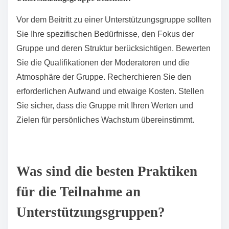
geben. Darüber hinaus sollten Sie in Betracht ziehen,
lokale Veranstaltungen zu besuchen, die mit Ihrem
Interessengebiet zu tun haben, um mit anderen zu
netzwerken.
Wie können Online-Ressourcen bei der Suche nach
Unterstützungsgruppen helfen?
Online-Ressourcen bieten einfachen Zugang zu
verschiedenen Unterstützungsgruppen und
verbessern Verbindung und Engagement. Websites
und soziale Medien ermöglichen es Einzelpersonen,
Gruppen basierend auf spezifischen Bedürfnissen,
Interessen oder demografischen Merkmalen zu finden.
Diese Ressourcen umfassen oft Verzeichnisse, Foren
und virtuelle Meeting-Optionen, die es einfacher
machen, beizutreten und teilzunehmen. Darüber