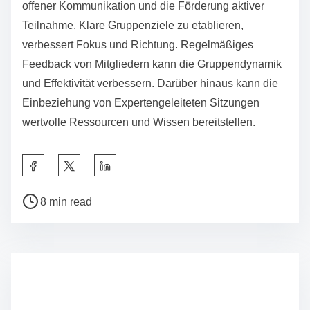
Unterstützungsgruppen verbessert das Erlebnis. Zu
den häufigsten Fehlern gehören, die Gruppe nicht zu
recherchieren, keine persönlichen Ziele zu setzen und
nicht aktiv teilzunehmen.
Darüber hinaus kann das Beitreten aus den falschen
Gründen, wie dem Streben nach Bestätigung anstelle
von Unterstützung, den Fortschritt behindern. Die
Bedeutung von Vertraulichkeit zu übersehen, kann
ebenfalls zu Unbehagen führen.
Schließlich kann das Vernachlässigen von
Verpflichtungen die Gruppendynamik und das
persönliche Wachstum stören.
Welche Experteneinsichten können das Erlebnis in
Unterstützungsgruppen optimieren?