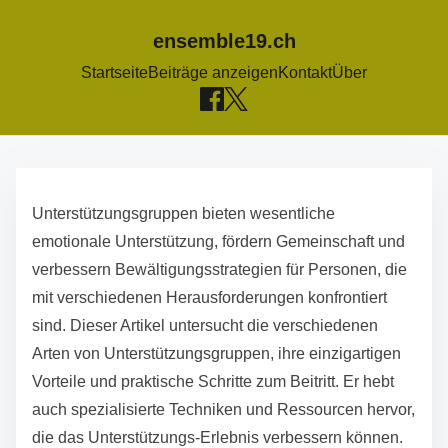
ensemble19.ch
Startseite
Beiträge anzeigen
Kontakt
Über
S
k
Unterstützungsgruppen bieten wesentliche
i
emotionale Unterstützung, fördern Gemeinschaft und
p
verbessern Bewältigungsstrategien für Personen, die
t
mit verschiedenen Herausforderungen konfrontiert
o
sind. Dieser Artikel untersucht die verschiedenen
c
Arten von Unterstützungsgruppen, ihre einzigartigen
o
Vorteile und praktische Schritte zum Beitritt. Er hebt
n
auch spezialisierte Techniken und Ressourcen hervor,
t
die das Unterstützungs-Erlebnis verbessern können.