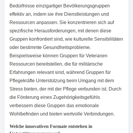
die es den Teilnehmern ermöglichen, effektiver
teilzunehmen. Spezialisierte Moderationstechniken,
wie traumainformierte Ansätze, schaffen ein sicheres
Umfeld. Die personalisierte Mitgliederzuweisung
berücksichtigt individuelle Hintergründe, was die
Nachvollziehbarkeit verbessert. Einzigartige
thematische Sitzungen, wie Achtsamkeit oder
Kunsttherapie, führen vielfältige
Bewältigungsstrategien ein.
Wie können spezialisierte Unterstützungsgruppen auf
einzigartige Bevölkerungsgruppen eingehen?
Spezialisierte Unterstützungsgruppen sprechen die
Bedürfnisse einzigartiger Bevölkerungsgruppen
effektiv an, indem sie ihre Dienstleistungen und
Ressourcen anpassen. Sie konzentrieren sich auf