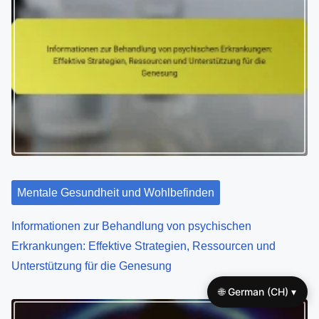
v
i
g
a
t
i
o
Mentale Gesundheit und Wohlbefinden
n
Informationen zur Behandlung von psychischen
Erkrankungen: Effektive Strategien, Ressourcen und
Unterstützung für die Genesung
🌐 German (CH) ▾