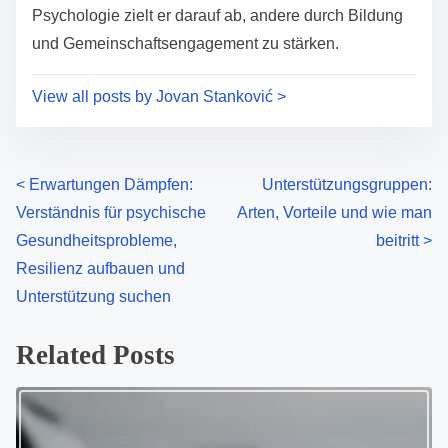
:
Psychologie zielt er darauf ab, andere durch Bildung
und Gemeinschaftsengagement zu stärken.
View all posts by Jovan Stanković >
P
<
Erwartungen Dämpfen:
Unterstützungsgruppen:
Verständnis für psychische
Arten, Vorteile und wie man
o
Gesundheitsprobleme,
beitritt
>
s
Resilienz aufbauen und
Unterstützung suchen
t
s
Related Posts
n
a