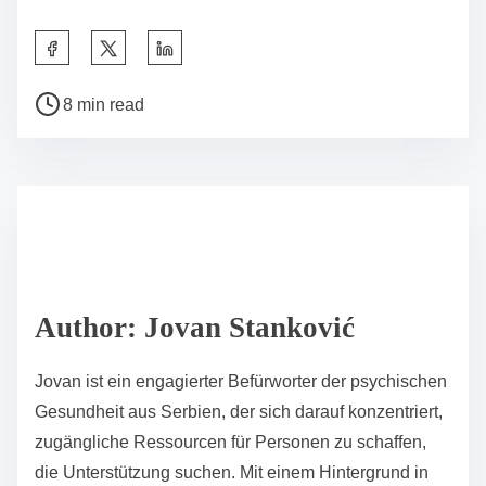
S
h
P
a
8 min read
o
r
s
e
t
t
r
h
e
i
a
s
d
p
Author: Jovan Stanković
t
o
i
s
Jovan ist ein engagierter Befürworter der psychischen
m
t
Gesundheit aus Serbien, der sich darauf konzentriert,
e
o
zugängliche Ressourcen für Personen zu schaffen,
n
die Unterstützung suchen. Mit einem Hintergrund in