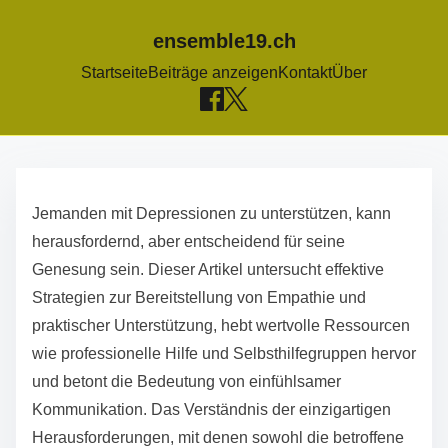
ensemble19.ch
Startseite
Beiträge anzeigen
Kontakt
Über
S
k
Jemanden mit Depressionen zu unterstützen, kann
i
herausfordernd, aber entscheidend für seine
p
Genesung sein. Dieser Artikel untersucht effektive
t
Strategien zur Bereitstellung von Empathie und
o
praktischer Unterstützung, hebt wertvolle Ressourcen
c
wie professionelle Hilfe und Selbsthilfegruppen hervor
o
und betont die Bedeutung von einfühlsamer
n
Kommunikation. Das Verständnis der einzigartigen
t
Herausforderungen, mit denen sowohl die betroffene