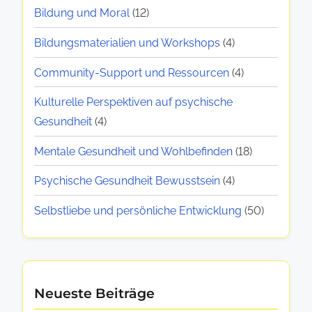
t
n
a
Bildung und Moral
(12)
d
i
u
t
z
n
g
m
Bildungsmaterialien und Workshops
(4)
a
w
d
b
l
i
Community-Support und Ressourcen
(4)
i
e
e
e
s
n
n
i
Kulturelle Perspektiven auf psychische
G
c
u
J
Gesundheit
(4)
a
e
h
n
u
s
t
e
d
Mentale Gesundheit und Wohlbefinden
(18)
g
u
n
b
e
i
Psychische Gesundheit Bewusstsein
(4)
n
B
e
n
d
o
i
s
Selbstliebe und persönliche Entwicklung
(50)
d
h
l
s
n
l
e
d
e
i
i
u
r
c
t
n
e
Neueste Beiträge
h
d
g
S