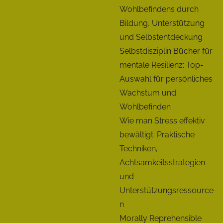
o
Wohlbefindens durch
d
m
Bildung, Unterstützung
h
p
und Selbstentdeckung
e
e
Selbstdisziplin Bücher für
i
t
mentale Resilienz: Top-
t
e
Auswahl für persönliches
u
n
Wachstum und
n
z
Wohlbefinden
d
e
Wie man Stress effektiv
U
n
bewältigt: Praktische
n
t
Techniken,
t
w
Achtsamkeitsstrategien
e
i
und
r
c
Unterstützungsressource
s
k
n
t
l
Morally Reprehensible
ü