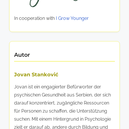
y
e
e
c
t
s
h
In cooperation with
I Grow Younger
z
B
i
e
e
s
n
w
c
u
h
Autor
s
e
s
G
t
e
Jovan Stanković
s
s
e
Jovan ist ein engagierter Befürworter der
u
i
psychischen Gesundheit aus Serbien, der sich
n
n
darauf konzentriert, zugängliche Ressourcen
d
s
für Personen zu schaffen, die Unterstützung
h
f
suchen. Mit einem Hintergrund in Psychologie
e
ü
zielt er darauf ab, andere durch Bildung und