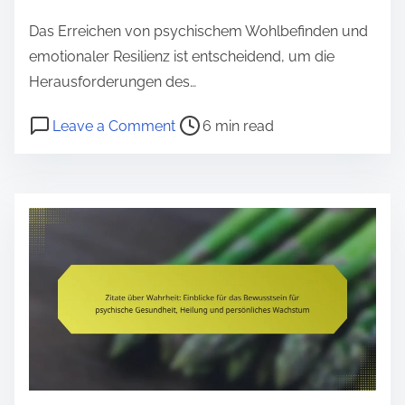
e
Das Erreichen von psychischem Wohlbefinden und
n
emotionaler Resilienz ist entscheidend, um die
t
Herausforderungen des…
P
o
Leave a Comment
6 min read
o
n
s
P
t
r
r
o
e
t
a
o
d
k
t
o
i
l
m
l
e
f