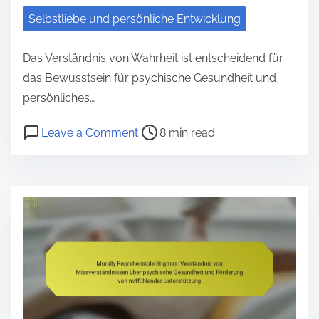
ü
Selbstliebe und persönliche Entwicklung
r
L
Das Verständnis von Wahrheit ist entscheidend für
e
das Bewusstsein für psychische Gesundheit und
b
persönliches…
e
P
o
Leave a Comment
8 min read
n
o
n
s
s
Z
b
t
i
a
r
t
l
e
a
a
a
t
n
d
e
c
t
ü
e
i
b
: