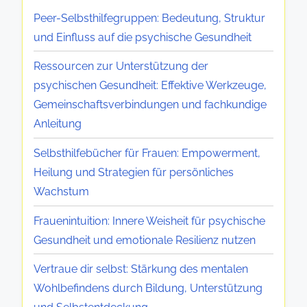
e
u
u
c
Peer-Selbsthilfegruppen: Bedeutung, Struktur
n
r
n
h
und Einfluss auf die psychische Gesundheit
:
c
d
l
F
h
Ressourcen zur Unterstützung der
u
a
ö
B
psychischen Gesundheit: Effektive Werkzeuge,
n
f
r
i
Gemeinschaftsverbindungen und fachkundige
a
g
d
l
Anleitung
b
e
e
d
h
w
Selbsthilfebücher für Frauen: Empowerment,
r
u
ä
o
Heilung und Strategien für persönliches
u
n
n
h
Wachstum
n
g
g
n
g
u
Frauenintuition: Innere Weisheit für psychische
i
h
d
n
Gesundheit und emotionale Resilienz nutzen
g
e
e
d
e
i
Vertraue dir selbst: Stärkung des mentalen
s
U
m
t
Wohlbefindens durch Bildung, Unterstützung
B
n
D
e