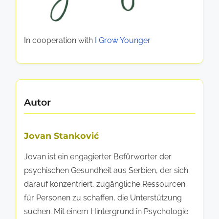
e
,
s
S
s
t
In cooperation with
I Grow Younger
o
r
u
e
r
s
c
s
e
Autor
b
n
e
u
w
Jovan Stanković
n
ä
d
Jovan ist ein engagierter Befürworter der
l
B
psychischen Gesundheit aus Serbien, der sich
t
i
darauf konzentriert, zugängliche Ressourcen
i
l
für Personen zu schaffen, die Unterstützung
g
d
suchen. Mit einem Hintergrund in Psychologie
u