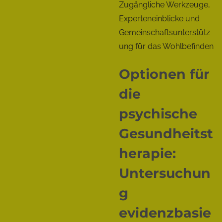
Zugängliche Werkzeuge,
s
Experteneinblicke und
W
Gemeinschaftsunterstütz
a
ung für das Wohlbefinden
c
h
Optionen für
s
die
t
u
psychische
m
Gesundheitst
herapie:
Untersuchun
g
evidenzbasie