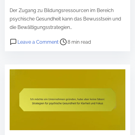
e
Der Zugang zu Bildungsressourcen im Bereich
n
psychische Gesundheit kann das Bewusstsein und
t
die Bewältigungsstrategien…
P
o
Leave a Comment
8 min read
o
n
s
R
t
e
r
s
e
s
a
o
d
u
t
r
i
c
m
e
e
n