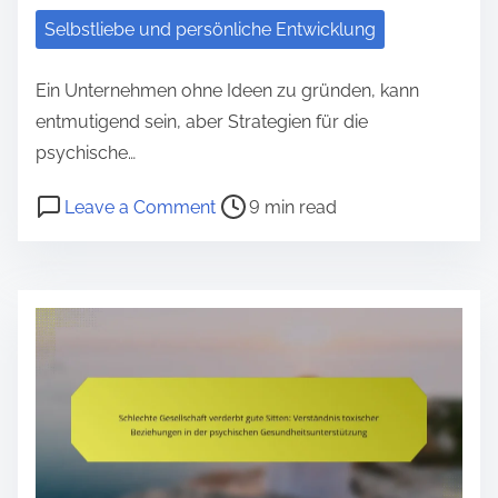
z
Selbstliebe und persönliche Entwicklung
u
r
Ein Unternehmen ohne Ideen zu gründen, kann
p
entmutigend sein, aber Strategien für die
s
psychische…
y
P
o
Leave a Comment
9 min read
c
o
n
h
s
I
i
t
c
s
r
h
c
e
m
h
a
ö
e
d
c
n
t
h
G
i
t
e