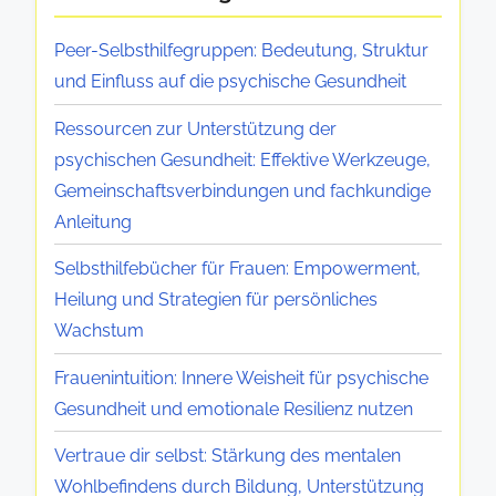
t
n
s
t
e
i
g
i
Peer-Selbsthilfegruppen: Bedeutung, Struktur
e
g
s
s
l
und Einfluss auf die psychische Gesundheit
g
e
c
r
i
i
g
h
e
Ressourcen zur Unterstützung der
e
e
e
e
s
psychischen Gesundheit: Effektive Werkzeuge,
n
n
s
S
s
Gemeinschaftsverbindungen und fachkundige
z
f
u
t
o
Anleitung
d
ü
n
r
u
e
Selbsthilfebücher für Frauen: Empowerment,
r
d
a
r
r
Heilung und Strategien für persönliches
e
e
t
c
p
Wachstum
m
r
e
e
s
o
B
g
n
Frauenintuition: Innere Weisheit für psychische
y
t
e
i
Gesundheit und emotionale Resilienz nutzen
c
i
z
e
h
Vertraue dir selbst: Stärkung des mentalen
o
i
n
i
Wohlbefindens durch Bildung, Unterstützung
n
e