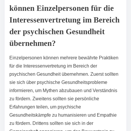
Mehrere weniger bekannte Unterstützungsnetzwerke
für psychische Gesundheit sind die National Alliance
on Mental Illness (NAMI), die peer-geführte
Selbsthilfegruppen anbietet, und die Warm Line, die
emotionale Unterstützung per Telefon bietet. Weitere
Optionen sind Mental Health America, die sich auf
Prävention und frühzeitige Intervention konzentriert,
und 7 Cups, eine Online-Plattform für chatbasierte
Unterstützung. Darüber hinaus unterstützt das
Hearing Voices Network Personen, die akustische
Halluzinationen erleben. Jedes dieser Netzwerke
bietet einzigartige Merkmale, wie Peer-Unterstützung,
Zugänglichkeit und einen Fokus auf spezifische
Herausforderungen im Bereich der psychischen
Gesundheit.