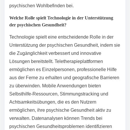
Innovative Strategien zur Bewältigung von
psychischen Gesundheitsproblemen umfassen
gemeinschaftsbasierte Unterstützung, digitale
Therapieplattformen und Achtsamkeitspraktiken.
Diese Ansätze verbessern die Zugänglichkeit und
fördern das ganzheitliche Wohlbefinden.
Gemeinschaftsinitiativen fördern Verbindungen und
verringern Stigmatisierung und Isolation. Digitale
Plattformen bieten flexible, personalisierte Betreuung
und machen psychische Gesundheitsdienste
erreichbarer. Achtsamkeitspraktiken, wie Meditation,
verbessern die emotionale Regulierung und das
Stressmanagement und tragen zum allgemeinen
psychischen Wohlbefinden bei.
Welche Rolle spielt Technologie in der Unterstützung