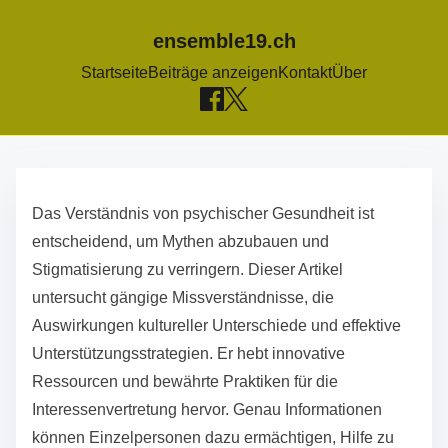
ensemble19.ch
Startseite
Beiträge anzeigen
Kontakt
Über
S
k
Das Verständnis von psychischer Gesundheit ist
i
entscheidend, um Mythen abzubauen und
p
Stigmatisierung zu verringern. Dieser Artikel
t
untersucht gängige Missverständnisse, die
o
Auswirkungen kultureller Unterschiede und effektive
c
Unterstützungsstrategien. Er hebt innovative
o
Ressourcen und bewährte Praktiken für die
n
Interessenvertretung hervor. Genau Informationen
t
können Einzelpersonen dazu ermächtigen, Hilfe zu