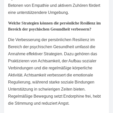
kommunizieren, sollte man klar, ehrlich und
durchsetzungsfähig sein. Verwenden Sie „Ich“-
Aussagen, um Gefühle und Bedürfnisse
auszudrücken, ohne andere zu beschuldigen. Aktives
Zuhören fördert das Verständnis. Führen Sie
Gespräche, wenn beide Parteien ruhig sind. Das
Bereitstellen spezifischer Beispiele kann Ihre
Situation verdeutlichen. Professionelle Anleitung kann
auch die Kommunikationsfähigkeiten verbessern.
Welche häufigen Fehler sollten in Diskussionen über
psychische Gesundheit vermieden werden?
Das Vermeiden häufiger Fehler in Diskussionen über
psychische Gesundheit verbessert das Verständnis
und die Unterstützung. Wichtige Fehler sind
stigmatisierende Sprache, die Vereinfachung