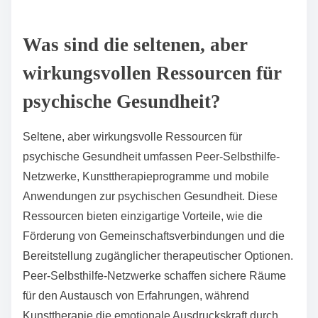
Therapie Substanzen wie Psilocybin, um die
Neuroplastizität zu fördern und die emotionale
Verarbeitung zu verbessern. Neurofeedback trainiert
Einzelpersonen, ihre Gehirnaktivität zu regulieren,
was die Konzentration und die emotionale
Regulierung verbessert. Die virtuelle
Realitätsexpositionstherapie taucht Patienten in
kontrollierte Umgebungen ein, sodass sie Ängste
sicher konfrontieren können. Jede dieser Therapien
stellt einen Wandel hin zu einer ganzheitlichen und
personalisierten psychischen Gesundheitsversorgung
dar.