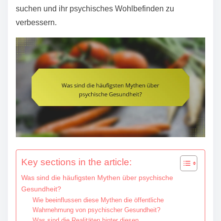
e
suchen und ihr psychisches Wohlbefinden zu
n
verbessern.
t
Key sections in the article:
Was sind die häufigsten Mythen über psychische
Gesundheit?
Wie beeinflussen diese Mythen die öffentliche
Wahrnehmung von psychischer Gesundheit?
Was sind die Realitäten hinter diesen