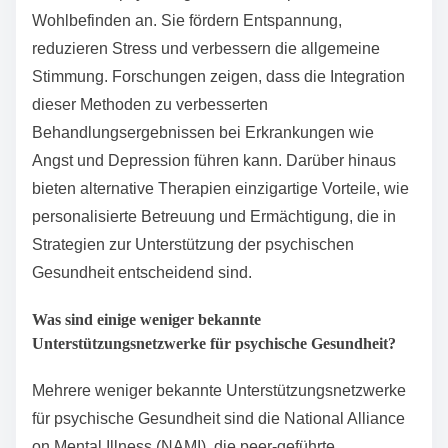
Bereitstellung zugänglicher therapeutischer Optionen.
Peer-Selbsthilfe-Netzwerke schaffen sichere Räume
für den Austausch von Erfahrungen, während
Kunsttherapie die emotionale Ausdruckskraft durch
Kreativität fördert. Mobile Anwendungen verbessern
die Zugänglichkeit und bieten sofortige Werkzeuge für
psychische Gesundheit. Die Auseinandersetzung mit
diesen Ressourcen kann das psychische
Wohlbefinden erheblich verbessern und die
vorherrschenden Mythen über die Behandlung
psychischer Gesundheit herausfordern.
Wie tragen alternative Therapien zur psychischen
Gesundheitsversorgung bei?
Alternative Therapien verbessern die psychische
Gesundheitsversorgung erheblich, indem sie