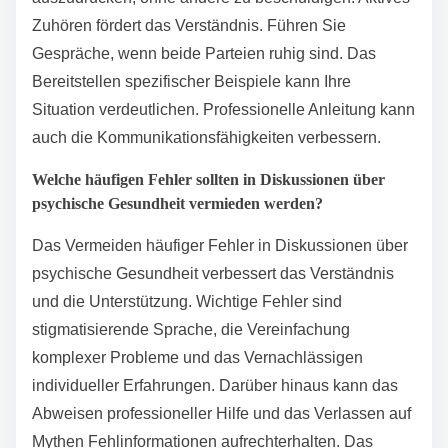
Erfahrungen teilen, um psychische
Gesundheitskämpfe zu humanisieren und Empathie
zu fördern. Drittens sollten sie sich in der
Gemeinschaft engagieren, um das Bewusstsein zu
schärfen und unterstützende Umgebungen zu
schaffen. Viertens sollten sie sich für politische
Veränderungen einsetzen, die die Ressourcen und
die Zugänglichkeit im Bereich der psychischen
Gesundheit verbessern. Schließlich sollten sie
Selbstpflege praktizieren, um ihr eigenes psychisches
Wohlbefinden aufrechtzuerhalten und sicherzustellen,
dass sie andere effektiv unterstützen können.
Wie kann man psychische Gesundheitsbedürfnisse
effektiv kommunizieren?
Um psychische Gesundheitsbedürfnisse effektiv zu