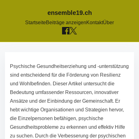
ensemble19.ch
Startseite
Beiträge anzeigen
Kontakt
Über
S
k
Psychische Gesundheitserziehung und -unterstützung
i
sind entscheidend für die Förderung von Resilienz
p
und Wohlbefinden. Dieser Artikel untersucht die
t
Bedeutung umfassender Ressourcen, innovativer
o
Ansätze und der Einbindung der Gemeinschaft. Er
c
hebt wichtige Organisationen und Strategien hervor,
o
die Einzelpersonen befähigen, psychische
n
Gesundheitsprobleme zu erkennen und effektiv Hilfe
t
zu suchen. Durch die Verbesserung der psychischen