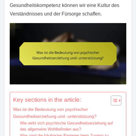
e
Gesundheitskompetenz können wir eine Kultur des
n
Verständnisses und der Fürsorge schaffen.
t
Key sections in the article:
Was ist die Bedeutung von psychischer
Gesundheitserziehung und -unterstützung?
Wie wirkt sich psychische Gesundheitserziehung auf
das allgemeine Wohlbefinden aus?
Was sind die häufigsten Barrieren beim Zugang zu